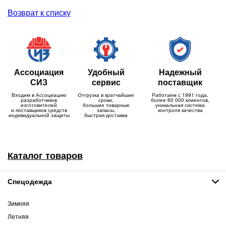
Возврат к списку
Ассоциация
Удобный
Надежный
СИЗ
сервис
поставщик
Входим в Ассоциацию
Отгрузка в кратчайшие
Работаем с 1991 года,
разработчиков
сроки,
более 60 000 клиентов,
изготовителей
большие товарные
уникальная система
и поставщиков средств
запасы,
контроля качества
индивидуальной защиты
быстрая доставка
Каталог товаров
Спецодежда
Зимняя
Летняя