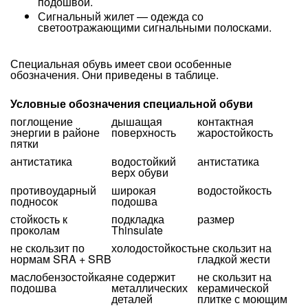
подошвой.
Сигнальный жилет — одежда со
светоотражающими сигнальными полосками.
Специальная обувь имеет свои особенные
обозначения. Они приведены в таблице.
Условные обозначения специальной обуви
поглощение
дышащая
контактная
энергии в районе
поверхность
жаростойкость
пятки
антистатика
водостойкий
антистатика
верх обуви
противоударный
широкая
водостойкость
подносок
подошва
стойкость к
подкладка
размер
проколам
Thinsulate
не скользит по
холодостойкость
не скользит на
нормам SRA + SRB
гладкой жести
маслобензостойкая
не содержит
не скользит на
подошва
металлических
керамической
деталей
плитке с моющим