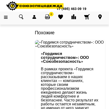
Адреса магазинов
×
Главная
О компании
Блог
Маркировка спецодежды. Технические усло
+7 (495) 463 09 19
+7 (495) 463 09 19
0
Похожие
«Гордимся
сотрудничеством»: ООО
«Союзбезопасность»
В рамках проекта «Гордимся
сотрудничеством»
рассказываем о наших
клиентах — компаниях,
которые своим
профессионализмом
ежедневно делают жизнь
людей комфортнее и
безопаснее. Часто результат их
работы остается незаметным,
но именно от него зависит