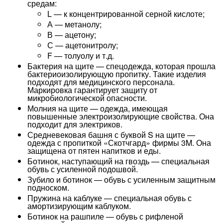
средам:
L — к концентрированной серной кислоте;
А — метанолу;
В — ацетону;
С — ацетонитролу;
F — толуолу и т.д.
Бактерия на щите — спецодежда, которая прошла
бактериоизолирующую пропитку. Такие изделия
подходят для медицинского персонала.
Маркировка гарантирует защиту от
микробиологической опасности.
Молния на щите — одежда, имеющая
повышенные электроизолирующие свойства. Она
подходит для электриков.
Средневековая башня с буквой S на щите —
одежда с пропиткой «Скотчгард» фирмы 3M. Она
защищена от пятен напитков и еды.
Ботинок, наступающий на гвоздь — специальная
обувь с усиленной подошвой.
Зубило и ботинок — обувь с усиленным защитным
подноском.
Пружина на каблуке — специальная обувь с
амортизирующим каблуком.
Ботинок на рашпиле — обувь с рифленой