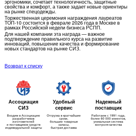
эргономики, сочетает технологичность, защитные
свойства и комфорт, а также задает новые ориентиры
на рынке спецодежды.
Торжественная церемония награждения лауреатов
ТОП-10 состоится в феврале 2026 года в Москве в
рамках Российской недели бизнеса РСПП.
Для нашей компании эта награда — важное
подтверждение правильного курса на развитие
инноваций, повышение качества и формирование
новых стандартов на рынке СИЗ.
Возврат к списку
Ассоциация
Удобный
Надежный
СИЗ
сервис
поставщик
Входим в Ассоциацию
Отгрузка в кратчайшие
Работаем с 1991 года,
разработчиков
сроки,
более 60 000 клиентов,
изготовителей
большие товарные
уникальная система
и поставщиков средств
запасы,
контроля качества
индивидуальной защиты
быстрая доставка