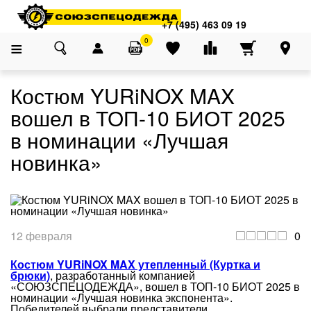
Адреса магазинов
×
Главная
О компании
Блог
Костюм YURiNOX MAX вошел в ТОП-10 БИОТ
+7 (495) 463 09 19
+7 (495) 463 09 19
0
Костюм YURiNOX MAX
вошел в ТОП-10 БИОТ 2025
в номинации «Лучшая
новинка»
12 февраля
0
Костюм YURiNOX MAX утепленный (Куртка и
брюки)
, разработанный компанией
«СОЮЗСПЕЦОДЕЖДА», вошел в ТОП-10 БИОТ 2025 в
номинации «Лучшая новинка экспонента».
Победителей выбрали представители