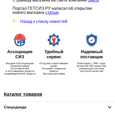
Портал ГЕТСИЗ.РУ написал об открытии
нового магазина
статью
.
Назад к списку новостей
Ассоциация
Удобный
Надежный
СИЗ
сервис
поставщик
Входим в Ассоциацию
Отгрузка в кратчайшие
Работаем с 1991 года,
разработчиков
сроки,
более 60 000 клиентов,
изготовителей
большие товарные
уникальная система
и поставщиков средств
запасы,
контроля качества
индивидуальной защиты
быстрая доставка
Каталог товаров
Спецодежда