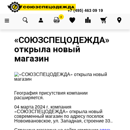
Адреса магазинов
×
Главная
О компании
Сообщество
«СОЮЗСПЕЦОДЕЖДА» открыла нов
+7 (495) 463 09 19
+7 (495) 463 09 19
0
«СОЮЗСПЕЦОДЕЖДА»
открыла новый
магазин
География присутствия компании
расширяется.
04 марта 2024 г. компания
«СОЮЗСПЕЦОДЕЖДА» открыла новый
современный магазин по адресу поселок
Новоивановское, ул. Западная, строение 33..
Страница магазина на сайте компании
здесь
.